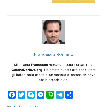
Francesco Romano
Mi chiamo
Francesco romano
e sono il creatore di
CateneDaNeve.org
. Ho creato questo sito per aiutare
gli italiani nella scelta di un modello di catene da neve
per la propria auto.
F
T
S
M
W
T
S
a
w
k
e
h
el
h
Categorie