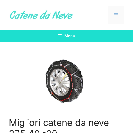
Vai
al
Menu
contenuto
Menu
Migliori catene da neve