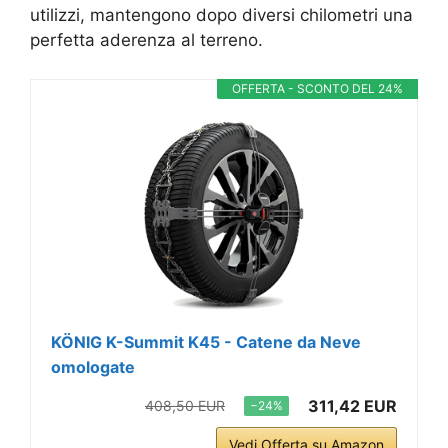
utilizzi, mantengono dopo diversi chilometri una
perfetta aderenza al terreno.
OFFERTA - SCONTO DEL 24%
KÖNIG K-Summit K45 - Catene da Neve
omologate
311,42 EUR
408,50 EUR
−24%
Vedi Offerta su Amazon