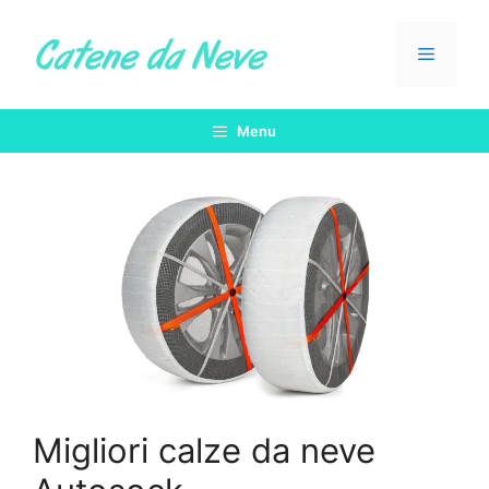
Vai
al
Menu
contenuto
Menu
Migliori calze da neve