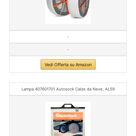
-
-
Vedi Offerta su Amazon
Lampa 407601701 Autosock Calze da Neve, AL59