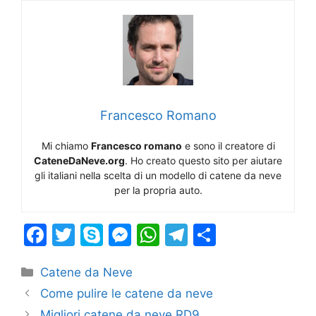
Francesco Romano
Mi chiamo
Francesco romano
e sono il creatore di
CateneDaNeve.org
. Ho creato questo sito per aiutare
gli italiani nella scelta di un modello di catene da neve
per la propria auto.
F
T
S
M
W
T
S
a
w
k
e
h
el
h
Categorie
Catene da Neve
c
itt
y
s
at
e
ar
Come pulire le catene da neve
e
er
p
s
s
gr
e
Migliori catene da neve RD9