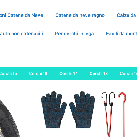
oni Catene da Neve
Catene da neve ragno
Calze da
auto non catenabili
Per cerchi in lega
Facili da mon
Cerchi 15
Cerchi 16
Cerchi 17
Cerchi 18
Cerchi 1