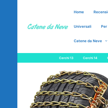
Vai
al
Home
Recensi
contenuto
Universali
Per 
Catene da Neve
Cerchi 13
Cerchi 14