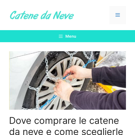
Vai
al
Menu
contenuto
Menu
Dove comprare le catene
da neve e come sceglierle