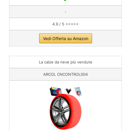
-
4.9 / 5 ⭐⭐⭐⭐⭐
Vedi Offerta su Amazon
La calze da neve più vendute
ARCOL ‎CNCONTROL004