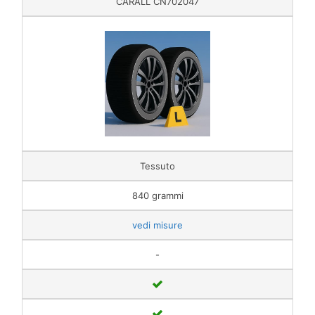
CARALL CN702047
Tessuto
840 grammi
vedi misure
-