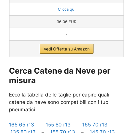
Clicca qui
36,06 EUR
-
Vedi Offerta su Amazon
Cerca Catene da Neve per
misura
Ecco la tabella delle taglie per capire quali
catene da neve sono compatibili con i tuoi
pneumatici:
165 65 r13
–
155 80 r13
–
165 70 r13
–
135 80 r13
–
155 70 r13
–
145 70 r13