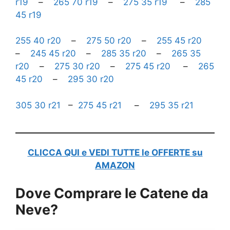
r19
–
265 70 r19
–
275 35 r19
–
285
45 r19
255 40 r20
–
275 50 r20
–
255 45 r20
–
245 45 r20
–
285 35 r20
–
265 35
r20
–
275 30 r20
–
275 45 r20
–
265
45 r20
–
295 30 r20
305 30 r21
–
275 45 r21
–
295 35 r21
CLICCA QUI e VEDI TUTTE le OFFERTE su
AMAZON
Dove Comprare le Catene da
Neve?